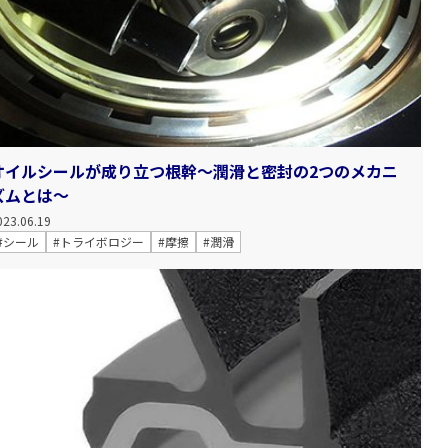
オイルシールが成り立つ根幹～潤滑と密封の2つのメカニ
ズムとは～
023.06.19
#シール
#トライボロジー
#摩擦
#潤滑