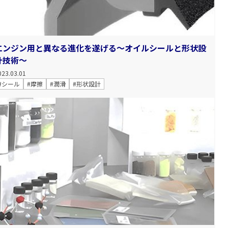
エンジン用と異なる進化を遂げる～オイルシールと形状設
計技術～
023.03.01
#シール
#摩擦
#潤滑
#形状設計