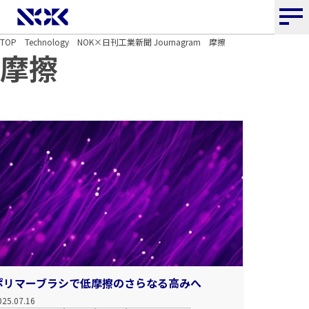
NOK株式会社
TOP
Technology
NOK×日刊工業新聞 Journagram
摩擦
摩擦
ポリマーブラシで低摩擦のさらなる高みへ
025.07.16