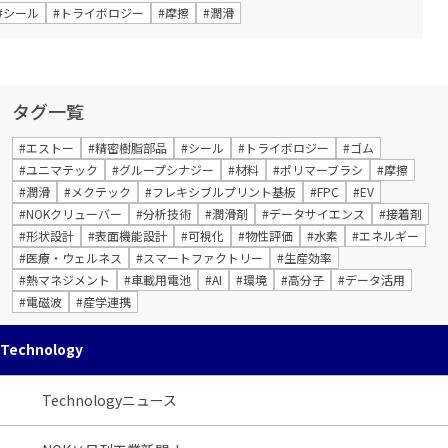
#シール
#トライボロジー
#摩擦
#潤滑
タグ一覧
#エストー
#精密樹脂部品
#シール
#トライボロジー
#ゴム
#ユニマテック
#グループシナジー
#材料
#ポリマーブラシ
#摩擦
#潤滑
#メクテック
#フレキシブルプリント基板
#FPC
#EV
#NOKクリューバー
#分析技術
#潤滑剤
#データサイエンス
#接着剤
#形状設計
#表面機能設計
#可視化
#物性評価
#水素
#エネルギー
#医療・ウェルネス
#スマートファクトリー
#生産効率
#熱マネジメント
#車載用電池
#AI
#環境
#高分子
#データ活用
#電磁波
#産学連携
Technology
Technologyニュース