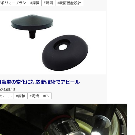
#ポリマーブラシ
#摩擦
#潤滑
#表面機能設計
自動車の変化に対応 新技術でアピール
024.05.15
#シール
#摩擦
#潤滑
#EV