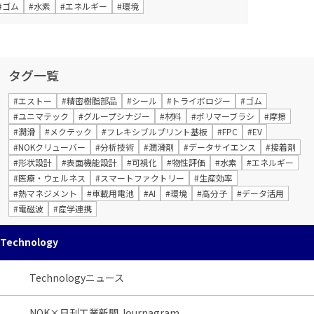
#ゴム
#水素
#エネルギー
#環境
タグ一覧
#エストー
#精密樹脂部品
#シール
#トライボロジー
#ゴム
#ユニマテック
#グループシナジー
#材料
#ポリマーブラシ
#摩擦
#潤滑
#メクテック
#フレキシブルプリント基板
#FPC
#EV
#NOKクリューバー
#分析技術
#潤滑剤
#データサイエンス
#接着剤
#形状設計
#表面機能設計
#可視化
#物性評価
#水素
#エネルギー
#医療・ウェルネス
#スマートファクトリー
#生産効率
#熱マネジメント
#車載用電池
#AI
#環境
#高分子
#データ活用
#電磁波
#産学連携
Technology
Technologyニュース
NOK×日刊工業新聞 Journagram