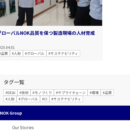
グローバルNOK品質を保つ製造現場の人材育成
025.04.01
#品質
#人財
#グローバル
#サステナビリティ
タグ一覧
#DE&I
#技術
#モノづくり
#サプライチェーン
#環境
#品質
#人財
#グローバル
#CI
#サステナビリティ
NOK Group
Our Stories