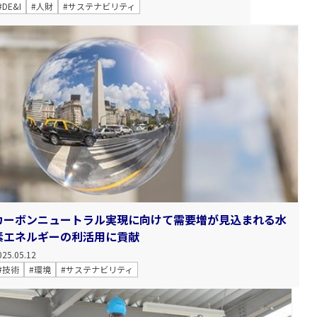
#DE&I
#人財
#サステナビリティ
カーボンニュートラル実現に向けて需要増が見込まれる水
素エネルギーの利活用に貢献
025.05.12
#技術
#環境
#サステナビリティ