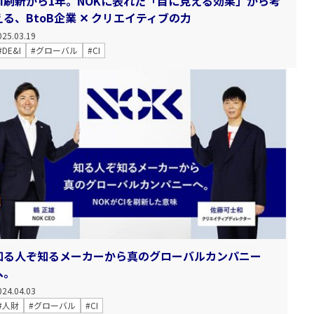
CI刷新から1年。NOKに表れた「目に見える効果」から考
える、BtoB企業 ✕ クリエイティブの力
025.03.19
#DE&I
#グローバル
#CI
知る人ぞ知るメーカーから真のグローバルカンパニー
へ。
024.04.03
#人財
#グローバル
#CI