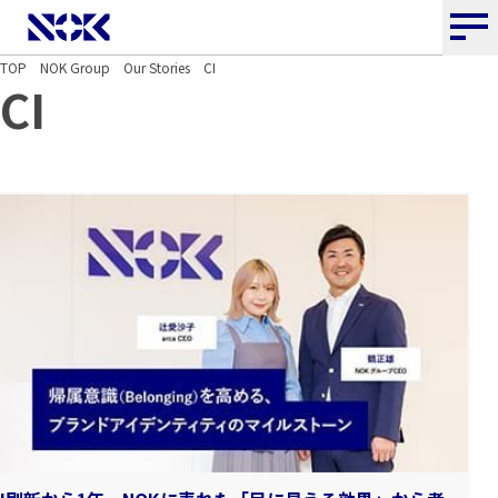
NOK株式会社
TOP
NOK Group
Our Stories
CI
CI