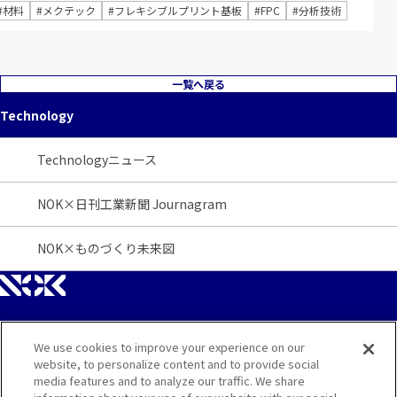
#材料
#メクテック
#フレキシブルプリント基板
#FPC
#分析技術
一覧へ戻る
Technology
Technologyニュース
NOK×日刊工業新聞 Journagram
NOK×ものづくり未来図
We use cookies to improve your experience on our
サイトマップ
website, to personalize content and to provide social
media features and to analyze our traffic. We share
お問い合わせ