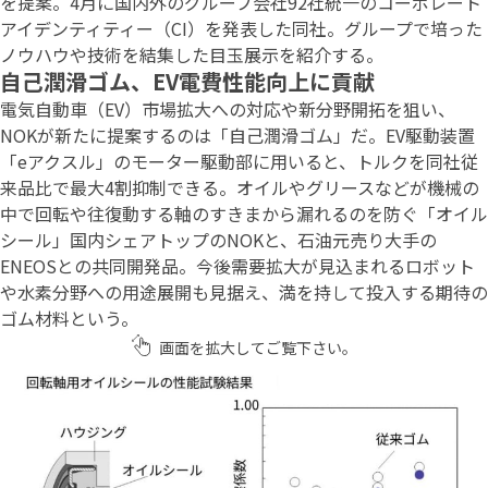
を提案。4月に国内外のグループ会社92社統一のコーポレート
アイデンティティー（CI）を発表した同社。グループで培った
ノウハウや技術を結集した目玉展示を紹介する。
自己潤滑ゴム、EV電費性能向上に貢献
電気自動車（EV）市場拡大への対応や新分野開拓を狙い、
NOKが新たに提案するのは「自己潤滑ゴム」だ。EV駆動装置
「eアクスル」のモーター駆動部に用いると、トルクを同社従
来品比で最大4割抑制できる。オイルやグリースなどが機械の
中で回転や往復動する軸のすきまから漏れるのを防ぐ「オイル
シール」国内シェアトップのNOKと、石油元売り大手の
ENEOSとの共同開発品。今後需要拡大が見込まれるロボット
や水素分野への用途展開も見据え、満を持して投入する期待の
ゴム材料という。
画面を拡大してご覧下さい。