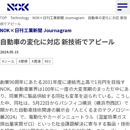
NOK株式会社
TOP
Technology
NOK×日刊工業新聞 Journagram
自動車の変化に対応 新技
術でアピール
NOK×日刊工業新聞 Journagram
自動車の変化に対応 新技術でアピール
2024.05.15
#シール
#摩擦
#潤滑
#EV
創業90周年にあたる2031年度に連結売上高で1兆円を目指す
NOK。自動車業界は100年に一度の大変革期のまっただ中にあ
り、同業界に製品供給する同社も変革を迫られている。こうし
た中、同社は、5月22日からパシフィコ横浜（横浜市西区）で
開かれた自動車技術関連の展示会「人とくるまのテクノロジー
展2024」で、電動化やカーボンニュートラル（温室効果ガス
排出量実質ゼロ）といった社会課題解決に寄与する製品・技術