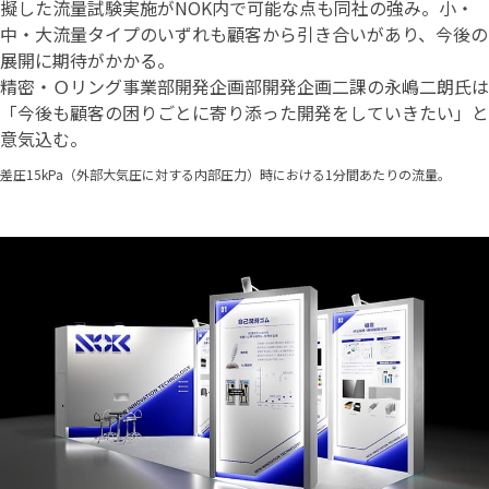
擬した流量試験実施がNOK内で可能な点も同社の強み。小・
中・大流量タイプのいずれも顧客から引き合いがあり、今後の
展開に期待がかかる。
精密・Ｏリング事業部開発企画部開発企画二課の永嶋二朗氏は
「今後も顧客の困りごとに寄り添った開発をしていきたい」と
意気込む。
差圧15kPa（外部大気圧に対する内部圧力）時における1分間あたりの流量。