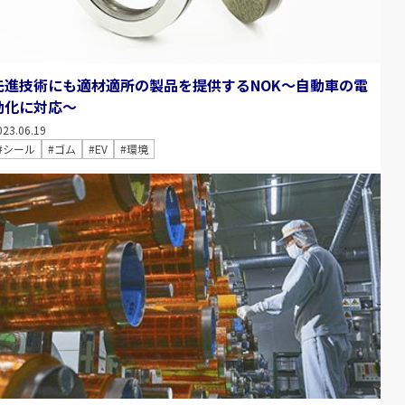
先進技術にも適材適所の製品を提供するNOK～自動車の電
動化に対応～
023.06.19
#シール
#ゴム
#EV
#環境