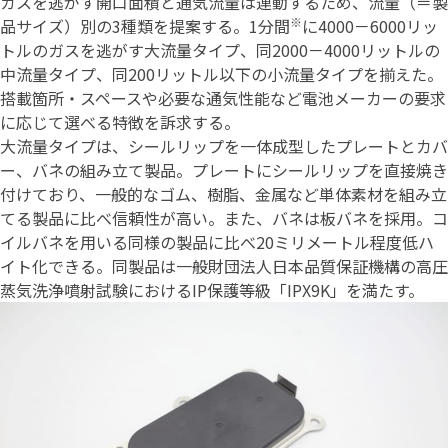
ガスを逃がす開口面積と通気流量は連動するため、流量（＝製
※
品サイズ）別の3種類を提案する。1分間
に4000－6000リッ
トルのガスを逃がす大流量タイプ、同2000－4000リットルの
中流量タイプ、同200リットル以下の小流量タイプを揃えた。
搭載箇所・スペースや必要な通気性能など電池メーカーの要求
に応じて選べる特徴を訴求する。
大流量タイプは、シールリップを一体成型したプレートとカバ
ー、バネの組み立て製品。プレートにシールリップを直接焼き
付けており、一般的なゴム、樹脂、金属など単体素材を組み立
てる製品に比べ信頼性が高い。また、バネは板バネを採用。コ
イルバネを用いる同様の製品に比べ20ミリメートル程度低ハ
イト化できる。同製品は一般財団法人日本品質保証機構の高圧
蒸気洗浄噴射試験におけるIP保護等級「IPX9K」を満たす。