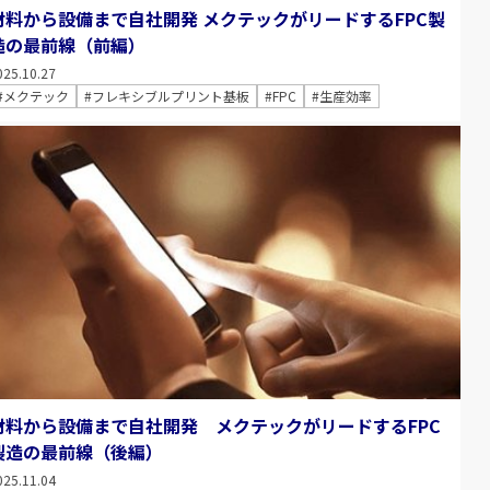
材料から設備まで自社開発 メクテックがリードするFPC製
造の最前線（前編）
025.10.27
#メクテック
#フレキシブルプリント基板
#FPC
#生産効率
材料から設備まで自社開発 メクテックがリードするFPC
製造の最前線（後編）
025.11.04