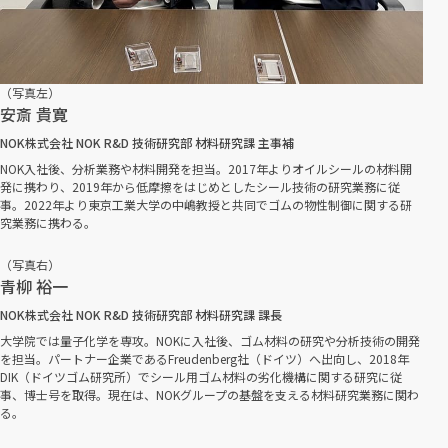
（写真左）
安斎 貴寛
NOK株式会社 NOK R&D 技術研究部 材料研究課 主事補
NOK入社後、分析業務や材料開発を担当。2017年よりオイルシールの材料開
発に携わり、2019年から低摩擦をはじめとしたシール技術の研究業務に従
事。2022年より東京工業大学の中嶋教授と共同でゴムの物性制御に関する研
究業務に携わる。
（写真右）
青柳 裕一
NOK株式会社 NOK R&D 技術研究部 材料研究課 課長
大学院では量子化学を専攻。NOKに入社後、ゴム材料の研究や分析技術の開発
を担当。パートナー企業であるFreudenberg社（ドイツ）へ出向し、2018年
DIK（ドイツゴム研究所）でシール用ゴム材料の劣化機構に関する研究に従
事、博士号を取得。現在は、NOKグループの基盤を支える材料研究業務に関わ
る。