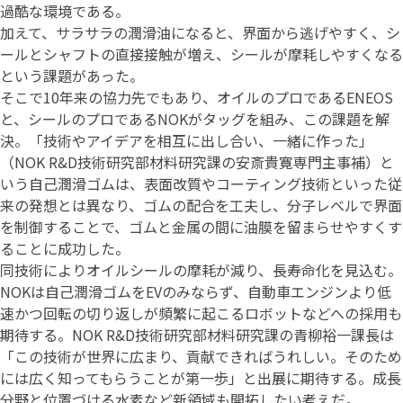
過酷な環境である。
加えて、サラサラの潤滑油になると、界面から逃げやすく、シ
ールとシャフトの直接接触が増え、シールが摩耗しやすくなる
という課題があった。
そこで10年来の協力先でもあり、オイルのプロであるENEOS
と、シールのプロであるNOKがタッグを組み、この課題を解
決。「技術やアイデアを相互に出し合い、一緒に作った」
（NOK R&D技術研究部材料研究課の安斎貴寛専門主事補）と
いう自己潤滑ゴムは、表面改質やコーティング技術といった従
来の発想とは異なり、ゴムの配合を工夫し、分子レベルで界面
を制御することで、ゴムと金属の間に油膜を留まらせやすくす
ることに成功した。
同技術によりオイルシールの摩耗が減り、長寿命化を見込む。
NOKは自己潤滑ゴムをEVのみならず、自動車エンジンより低
速かつ回転の切り返しが頻繁に起こるロボットなどへの採用も
期待する。NOK R&D技術研究部材料研究課の青柳裕一課長は
「この技術が世界に広まり、貢献できればうれしい。そのため
には広く知ってもらうことが第一歩」と出展に期待する。成長
分野と位置づける水素など新領域も開拓したい考えだ。