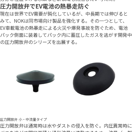
圧力開放弁でEV電池の熱暴走防ぐ
現在は世界でEV需要が鈍化しているが、中長期では伸びると
みて、NOKは同市場向け製品を強化する。その一つとして、
EV車載電池の熱暴走による火災や爆発事故を防ぐため、電池
パック側面に装着してパック内に蓄圧したガスを逃がす開発中
の圧力開放弁のシリーズを出展する。
圧力開放弁 小・中流量タイプ
圧力開放弁は通常時は水やダストの侵入を防ぐ。内圧異常時に