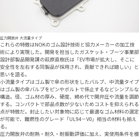
圧力開放弁 大流量タイプ
これらの特徴はNOKのゴム設計技術と協力メーカーの加工技
術により実現した。開発を担当したガスケット・ブーツ事業部
設計部製品開発課の萩原直樹氏は「EV市場が拡大し、そこに
安全性を左右する同製品が採用され、貢献できれば嬉しい」と
思いを語る。
小流量タイプはゴム製で傘の形状をしたバルブ、中流量タイプ
はゴム製の傘バルブをピンやボルトで係止するなどシンプルな
構造。径、ゴム材の厚み、硬度、締め代で開弁圧や流量を調節
する。コンパクトで部品点数が少ないためコストを抑えられる
点が特徴だ。封止したい対象物に応じて最適なゴム材料の選定
が可能で、難燃性のグレード「UL94－V0」相当の材料も揃え
る。
圧力開放弁の耐熱・耐久・耐振動評価に加え、実使用条件を模