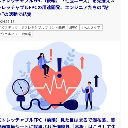
ストレッチャブルFPC（後編）「社会ニーズ」を見据えス
トレッチャブルFPCの用途開発、エンジニアたちの“粘
り”の活動で結実
024.11.18
#メクテック
#フレキシブルプリント基板
#FPC
#ヘルスケア
#ウェルネス
#伸縮
ストレッチャブルFPC（前編）見た目はまるで湿布薬、美
顔器電極シートに採用された伸縮性「基板」はこうして生