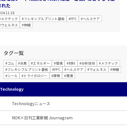
まれた
024.11.18
#メクテック
#フレキシブルプリント基板
#FPC
#ヘルスケア
#ウェルネス
#伸縮
タグ一覧
#ゴム
#水素
#エネルギー
#環境
#材料
#分析技術
#メクテック
#フレキシブルプリント基板
#FPC
#ヘルスケア
#ウェルネス
#伸縮
#シール
#トライボロジー
#摩擦
#潤滑
Technology
Technologyニュース
NOK×日刊工業新聞 Journagram