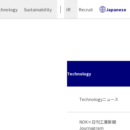
chnology
Sustainability
IR
Recruit
Japanese
Technology
Technologyニュース
NOK×日刊工業新聞
Journagram