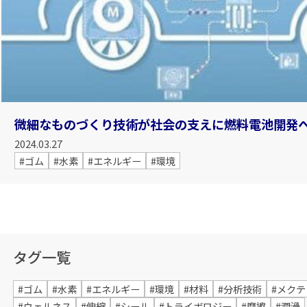
微細なものづくり技術が社会の支えに――燃料電池開発
2024.03.27
#ゴム
#水素
#エネルギー
#環境
タグ一覧
#ゴム
#水素
#エネルギー
#環境
#材料
#分析技術
#メクテ
#ウェルネス
#伸縮
#シール
#トライボロジー
#摩擦
#潤滑