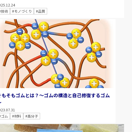
025.12.24
#技術
#モノづくり
#品質
そもそもゴムとは？～ゴムの構造と自己修復するゴム
～
023.07.31
#ゴム
#材料
#高分子