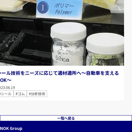
シール技術をニーズに応じて適材適所へ～自動車を支える
NOK～
023.06.19
#シール
#ゴム
#分析技術
一覧へ戻る
NOK Group