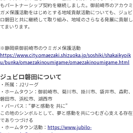
もパートナーシップ契約を継続しました。御前崎市のアカウミ
ガメ保護活動をはじめとする地域貢献活動についても、ジュビ
ロ磐田と共に継続して取り組み、地域のさらなる発展に貢献し
てまいります。
※静岡県御前崎市のウミガメ保護活動
https://www.city.omaezaki.shizuoka.jp/soshiki/shakaikyoik
u/bunka/omaezakinoumigame/omaezakinoumigame.html
ジュビロ磐田について
・所属：J2リーグ
・ホームタウン：御前崎市、菊川市、掛川市、袋井市、森町、
磐田市、浜松市、湖西市
・パーパス：“夢と感動を 共に”
この地のシンボルとして、夢と感動を共につむぎ心支える存在
でありつづける
・ホームタウン活動：
https://www.jubilo-