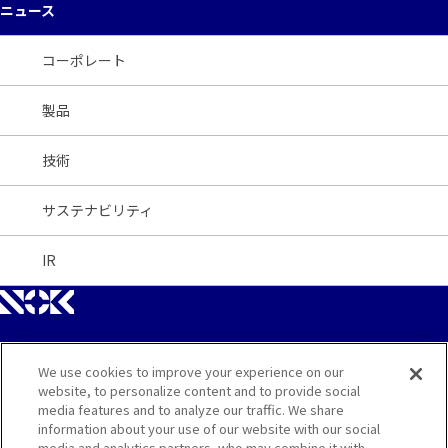
ニュース
コーポレート
製品
技術
サステナビリティ
IR
We use cookies to improve your experience on our
サイトマップ
website, to personalize content and to provide social
media features and to analyze our traffic. We share
お問い合わせ
information about your use of our website with our social
media and analytics partners, who may combine it with