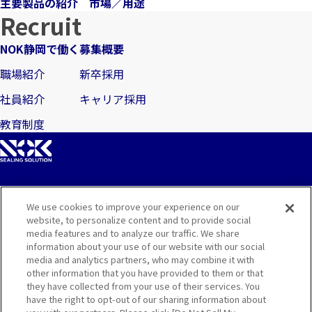
主要製品の紹介
市場／用途
Recruit
NOK静岡で働く
募集概要
職場紹介
新卒採用
社員紹介
キャリア採用
教育制度
We use cookies to improve your experience on our
サイトマップ
website, to personalize content and to provide social
media features and to analyze our traffic. We share
お問い合わせ
information about your use of our website with our social
media and analytics partners, who may combine it with
other information that you have provided to them or that
ご利用規約
they have collected from your use of their services. You
have the right to opt-out of our sharing information about
プライバシー・クッキーポリシー