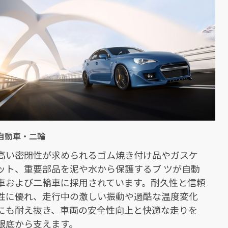
自動車・二輪
高い密閉性が求められるゴム焼き付け品やガスケ
ット、重要部品を泥や水から保護するブ ツが自動
車および二輪車に採用されています。耐久性と信頼
性に優れ、走行中の激しい振動や過酷な温度変化
にも耐え抜き、車両の安全性向上と快適な走りを
根底から支えます。