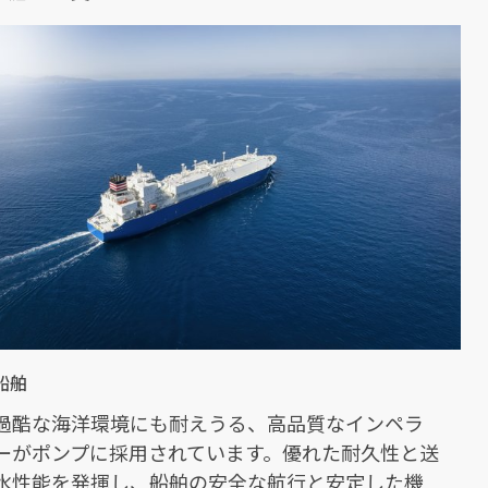
船舶
過酷な海洋環境にも耐えうる、高品質なインペラ
ーがポンプに採用されています。優れた耐久性と送
水性能を発揮し、船舶の安全な航行と安定した機