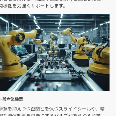
関稼働を力強くサポートします。
一般産業機器
摩擦を抑えつつ密閉性を保つスライドシールや、精
密な流体制御を可能にするバルブがあらゆる産業