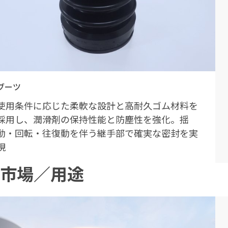
ブーツ
使用条件に応じた柔軟な設計と高耐久ゴム材料を
採用し、潤滑剤の保持性能と防塵性を強化。揺
動・回転・往復動を伴う継手部で確実な密封を実
現
市場／用途