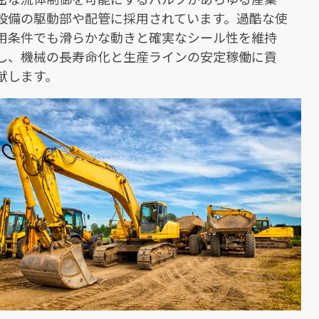
設備の駆動部や配管に採用されています。過酷な使
用条件でも滑らかな動きと確実なシール性を維持
し、機械の長寿命化と生産ラインの安定稼働に貢
献します。