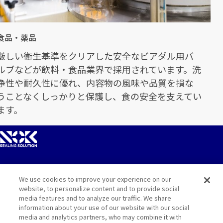
食品・薬品
厳しい衛生基準をクリアした安全なビアダル用バ
ルブなどが飲料・食品業界で採用されています。洗
浄性や耐久性に優れ、内容物の風味や品質を損な
うことなくしっかりと保護し、食の安全を支えてい
ます。
We use cookies to improve your experience on our
サイトマップ
website, to personalize content and to provide social
media features and to analyze our traffic. We share
お問い合わせ
information about your use of our website with our social
media and analytics partners, who may combine it with