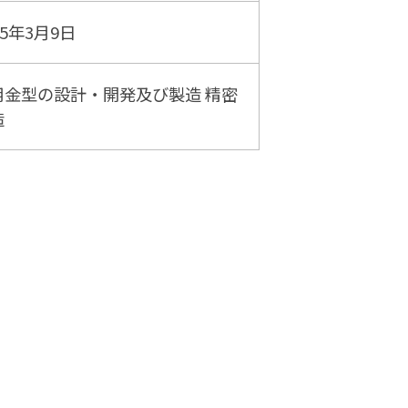
5年3月9日
用金型の設計・開発及び製造 精密
造