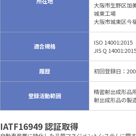
所在地
大阪市生野区加美北
城東工場
大阪市城東区今福西
ISO 14001:2015
適合規格
JIS Q 14001:201
履歴
初回登録日：200
精密射出成形品
登録活動範囲
射出成形品の製
IATF16949 認証取得
自動車産業に特化した品質マネジメントシステムに関する国際規