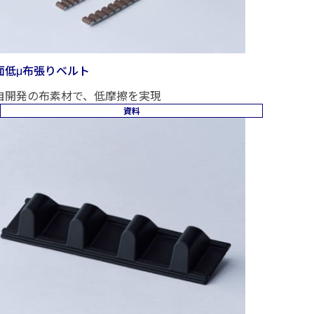
面低μ布張りベルト
自開発の布素材で、低摩擦を実現
資料