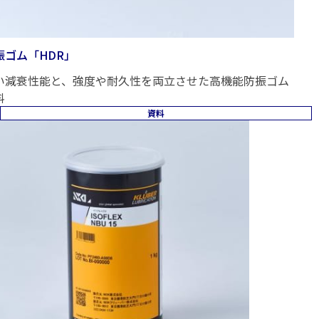
振ゴム「HDR」
い減衰性能と、強度や耐久性を両立させた高機能防振ゴム
料
資料