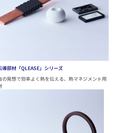
伝導部材「QLEASE」シリーズ
自の発想で効率よく熱を伝える、熱マネジメント用
材