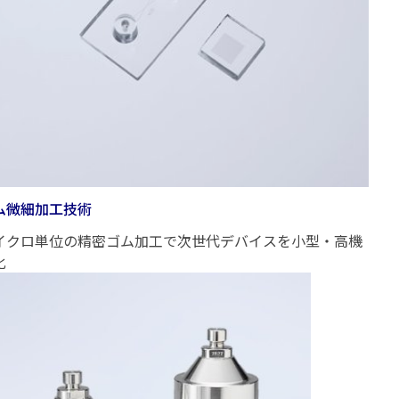
ム微細加工技術
イクロ単位の精密ゴム加工で次世代デバイスを小型・高機
化