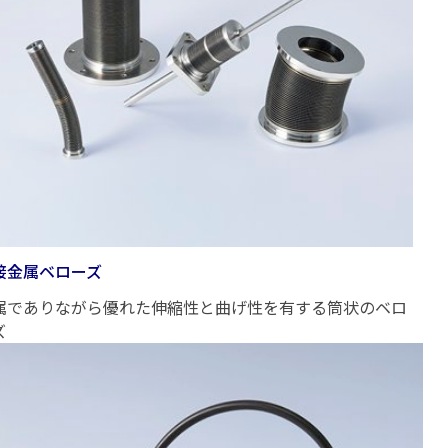
接金属ベローズ
属でありながら優れた伸縮性と曲げ性を有する筒状のベロ
ズ