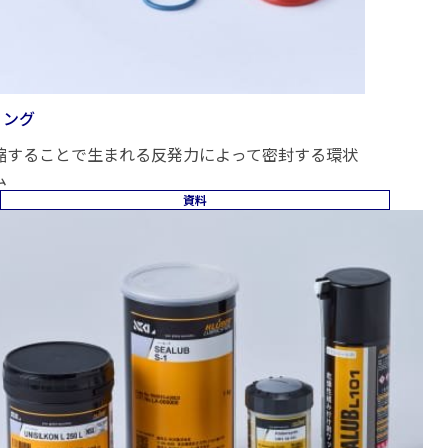
リング
縮することで生まれる反発力によって密封する環状
ム
資料