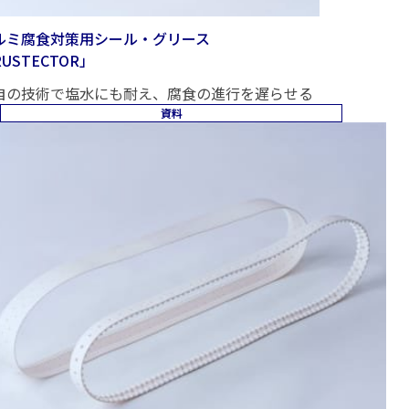
ルミ腐食対策用シール・グリース
USTECTOR」
自の技術で塩水にも耐え、腐食の進行を遅らせる
資料