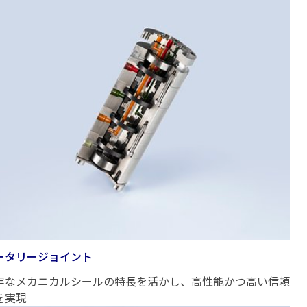
ータリージョイント
牢なメカニカルシールの特長を活かし、高性能かつ高い信頼
を実現