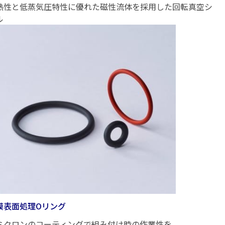
熱性と低蒸気圧特性に優れた磁性流体を採用した回転真空シ
ル
膜表面処理Oリング
ミクロンのコーティングで組み付け時の作業性を