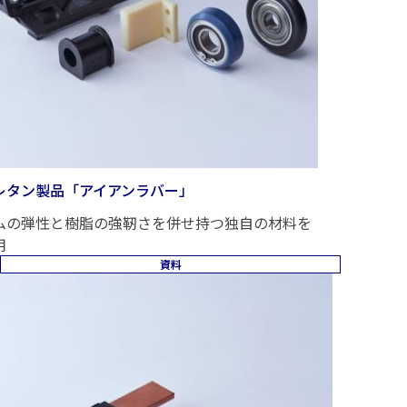
レタン製品「アイアンラバー」
ムの弾性と樹脂の強靭さを併せ持つ独自の材料を
用
資料