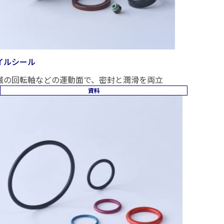
イルシール
械の回転軸などの運動面で、密封と潤滑を両立
資料