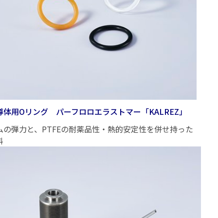
導体用Oリング パーフロロエラストマー「KALREZ」
ムの弾力と、PTFEの耐薬品性・熱的安定性を併せ持った
料