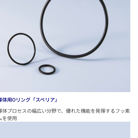
導体用Oリング「スペリア」
導体プロセスの幅広い分野で、優れた機能を発揮するフッ素
ムを使用