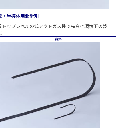
空・半導体用潤滑剤
界トップレベルの低アウトガス性で高真空環境下の製
に
資料