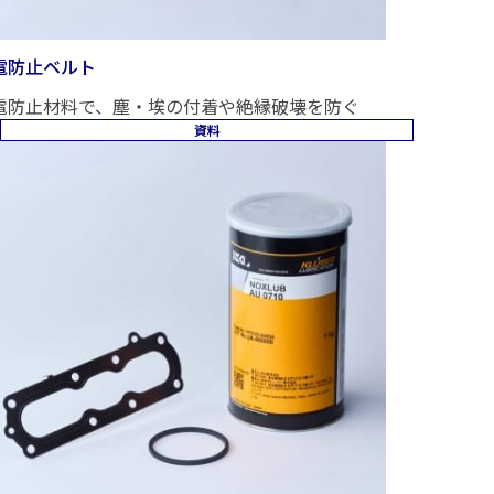
電防止ベルト
電防止材料で、塵・埃の付着や絶縁破壊を防ぐ
資料