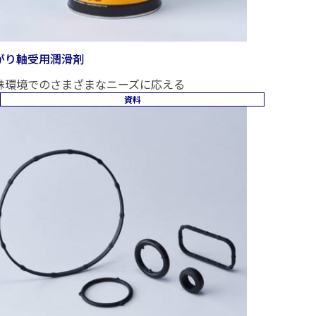
がり軸受用潤滑剤
殊環境でのさまざまなニーズに応える
資料