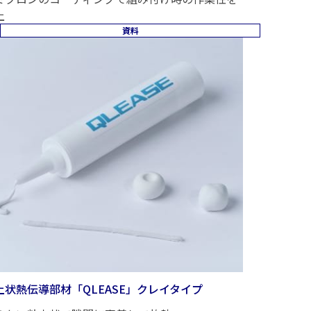
上
資料
土状熱伝導部材「QLEASE」クレイタイプ