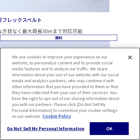
尺フレックスベルト
なぎ目なく最大周長30mまで対応可能
資料
We use cookies to improve your experience on our
website, to personalize content and to provide social
media features and to analyze our traffic. We share
information about your use of our website with our social
media and analytics partners, who may combine it with
other information that you have provided to them or that
they have collected from your use of their services. You
have the right to opt-out of our sharing information about
you with our partners. Please click [Do Not Sell My
Personal Information] to customize your cookie settings
on our website.
Cookie Policy
Do Not Sell My Personal Information
OK