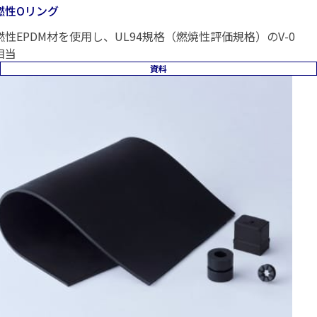
燃性Oリング
燃性EPDM材を使用し、UL94規格（燃焼性評価規格）のV-0
相当
資料