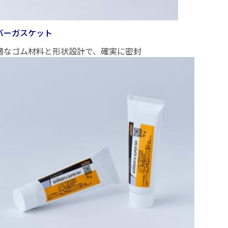
バーガスケット
適なゴム材料と形状設計で、確実に密封