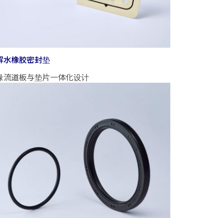
解水橡胶密封垫
缘流道板与垫片一体化设计