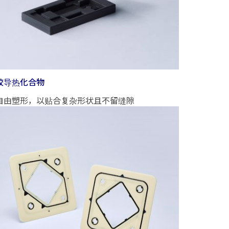
胶导热化合物
自由塑形，以贴合复杂形状且不留缝隙