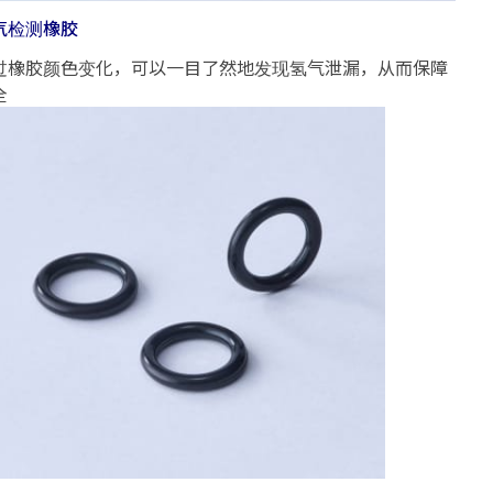
气检测橡胶
过橡胶颜色变化，可以一目了然地发现氢气泄漏，从而保障
全