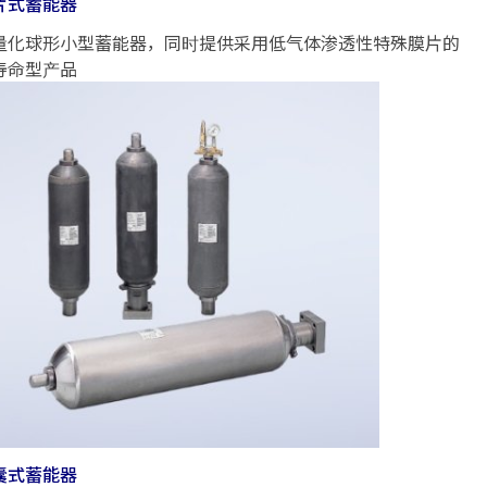
片式蓄能器
量化球形小型蓄能器，同时提供采用低气体渗透性特殊膜片的
寿命型产品
囊式蓄能器