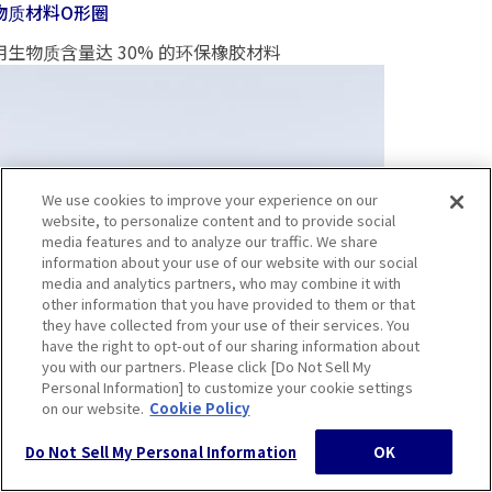
物质材料O形圈
用生物质含量达 30% 的环保橡胶材料
We use cookies to improve your experience on our
website, to personalize content and to provide social
media features and to analyze our traffic. We share
information about your use of our website with our social
media and analytics partners, who may combine it with
other information that you have provided to them or that
they have collected from your use of their services. You
have the right to opt-out of our sharing information about
you with our partners. Please click [Do Not Sell My
Personal Information] to customize your cookie settings
on our website.
Cookie Policy
Do Not Sell My Personal Information
OK
漏电起痕橡胶