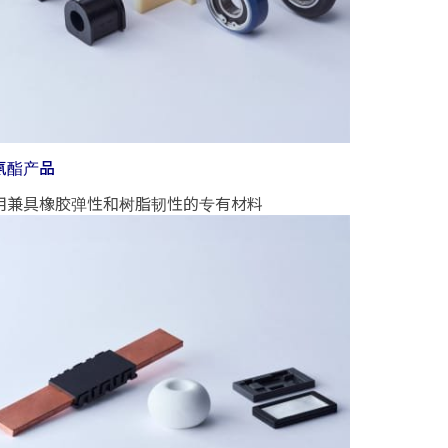
氨酯产品
用兼具橡胶弹性和树脂韧性的专有材料