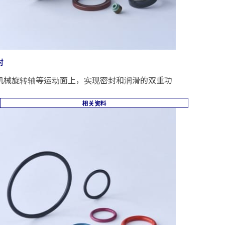
封
机械旋转轴等运动面上，实现密封和润滑的双重功
相关资料