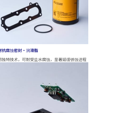
材抗腐蚀密封・润滑脂
用独特技术，可耐受盐水腐蚀，显著延缓锈蚀进程