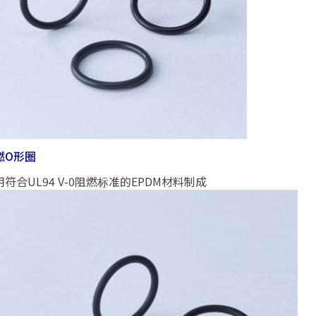
燃O形圈
用符合UL94 V-0阻燃标准的EPDM材料制成