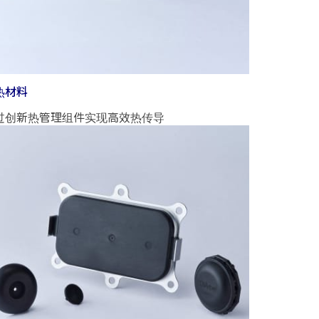
热材料
过创新热管理组件实现高效热传导