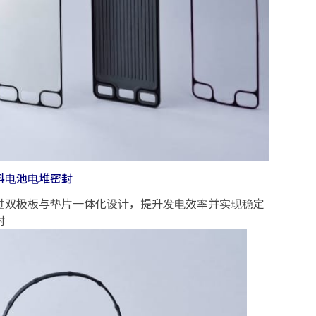
料电池电堆密封
过双极板与垫片一体化设计，提升发电效率并实现稳定
封