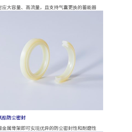
对应大容量、高流量，且支持气囊更换的蓄能器
氨酯防尘密封
需金属骨架即可实现优异的防尘密封性和耐磨性